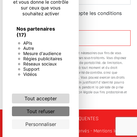
et vous donne le contrôle
sur ceux que vous
En cochant cette case, j'accepte les conditions
souhaitez activer
particulières ci-dessous **
Nos partenaires
(17)
ENVOYER
APIs
Autre
Mesure d'audience
** Les données personnelles communiquées sont nécessaires aux fins de vous
Régies publicitaires
contacter. Elles sont destinées à l'entreprise et ses sous-traitants. Vous disposez
de droits d’accès, de rectification, d’effacement, de portabilité, de limitation,
Réseaux sociaux
d’opposition, de retrait de votre consentement à tout moment et du droit
Support
d’introduire une réclamation auprès d’une autorité de contrôle, ainsi que
Vidéos
d’organiser le sort de vos données post-mortem. Vous pouvez exercer ces droits
par voie postale ou par courrier électronique. Un justificatif d'identité pourra
vous être demandé. Nous conservons vos données pendant la période de prise
de contact puis pendant la durée de prescription légale aux fins probatoires et
de gestion des contentieux.
Tout accepter
Tout refuser
RECHERCHES FRÉQUENTES
Personnaliser
©
Vistalid
- 2026 - Tous droits réservés -
Mentions légales