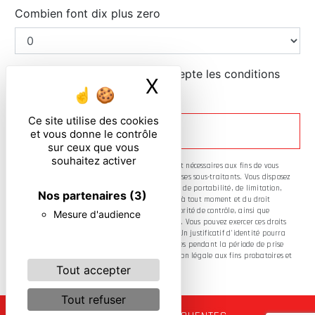
Combien font dix plus zero
En cochant cette case, j'accepte les conditions
X
Masquer le ban
particulières ci-dessous **
Ce site utilise des cookies
ENVOYER
et vous donne le contrôle
sur ceux que vous
souhaitez activer
** Les données personnelles communiquées sont nécessaires aux fins de vous
contacter. Elles sont destinées à l'entreprise et ses sous-traitants. Vous disposez
de droits d’accès, de rectification, d’effacement, de portabilité, de limitation,
Nos partenaires
(3)
d’opposition, de retrait de votre consentement à tout moment et du droit
d’introduire une réclamation auprès d’une autorité de contrôle, ainsi que
Mesure d'audience
d’organiser le sort de vos données post-mortem. Vous pouvez exercer ces droits
par voie postale ou par courrier électronique. Un justificatif d'identité pourra
vous être demandé. Nous conservons vos données pendant la période de prise
de contact puis pendant la durée de prescription légale aux fins probatoires et
de gestion des contentieux.
Tout accepter
Tout refuser