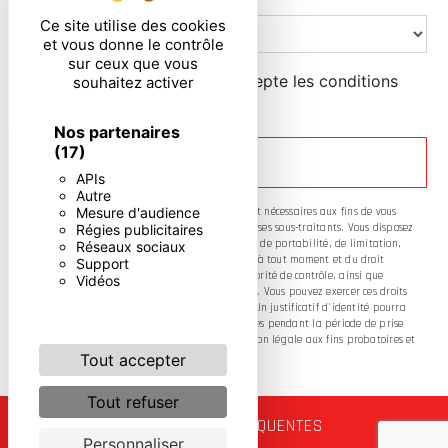
Ce site utilise des cookies
et vous donne le contrôle
sur ceux que vous
En cochant cette case, j'accepte les conditions
souhaitez activer
particulières ci-dessous **
Nos partenaires
(17)
ENVOYER
APIs
Autre
Mesure d'audience
** Les données personnelles communiquées sont nécessaires aux fins de vous
Régies publicitaires
contacter. Elles sont destinées à l'entreprise et ses sous-traitants. Vous disposez
de droits d’accès, de rectification, d’effacement, de portabilité, de limitation,
Réseaux sociaux
d’opposition, de retrait de votre consentement à tout moment et du droit
Support
d’introduire une réclamation auprès d’une autorité de contrôle, ainsi que
Vidéos
d’organiser le sort de vos données post-mortem. Vous pouvez exercer ces droits
par voie postale ou par courrier électronique. Un justificatif d'identité pourra
vous être demandé. Nous conservons vos données pendant la période de prise
de contact puis pendant la durée de prescription légale aux fins probatoires et
de gestion des contentieux.
Tout accepter
Tout refuser
RECHERCHES FRÉQUENTES
Personnaliser