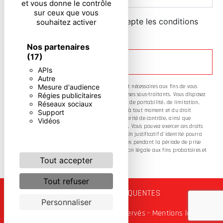
et vous donne le contrôle
sur ceux que vous
En cochant cette case, j'accepte les conditions
souhaitez activer
particulières ci-dessous **
Nos partenaires
(17)
ENVOYER
APIs
Autre
Mesure d'audience
** Les données personnelles communiquées sont nécessaires aux fins de vous
Régies publicitaires
contacter. Elles sont destinées à l'entreprise et ses sous-traitants. Vous disposez
de droits d’accès, de rectification, d’effacement, de portabilité, de limitation,
Réseaux sociaux
d’opposition, de retrait de votre consentement à tout moment et du droit
Support
d’introduire une réclamation auprès d’une autorité de contrôle, ainsi que
Vidéos
d’organiser le sort de vos données post-mortem. Vous pouvez exercer ces droits
par voie postale ou par courrier électronique. Un justificatif d'identité pourra
vous être demandé. Nous conservons vos données pendant la période de prise
de contact puis pendant la durée de prescription légale aux fins probatoires et
de gestion des contentieux.
Tout accepter
Tout refuser
RECHERCHES FRÉQUENTES
Personnaliser
©
Vistalid
- 2026 - Tous droits réservés -
Mentions légales