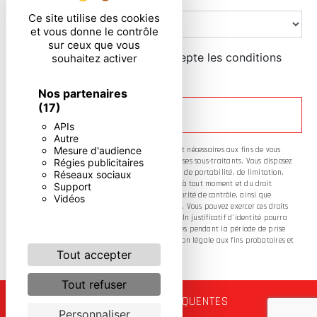
Ce site utilise des cookies
et vous donne le contrôle
sur ceux que vous
En cochant cette case, j'accepte les conditions
souhaitez activer
particulières ci-dessous **
Nos partenaires
(17)
ENVOYER
APIs
Autre
Mesure d'audience
** Les données personnelles communiquées sont nécessaires aux fins de vous
Régies publicitaires
contacter. Elles sont destinées à l'entreprise et ses sous-traitants. Vous disposez
de droits d’accès, de rectification, d’effacement, de portabilité, de limitation,
Réseaux sociaux
d’opposition, de retrait de votre consentement à tout moment et du droit
Support
d’introduire une réclamation auprès d’une autorité de contrôle, ainsi que
Vidéos
d’organiser le sort de vos données post-mortem. Vous pouvez exercer ces droits
par voie postale ou par courrier électronique. Un justificatif d'identité pourra
vous être demandé. Nous conservons vos données pendant la période de prise
de contact puis pendant la durée de prescription légale aux fins probatoires et
de gestion des contentieux.
Tout accepter
Tout refuser
RECHERCHES FRÉQUENTES
Personnaliser