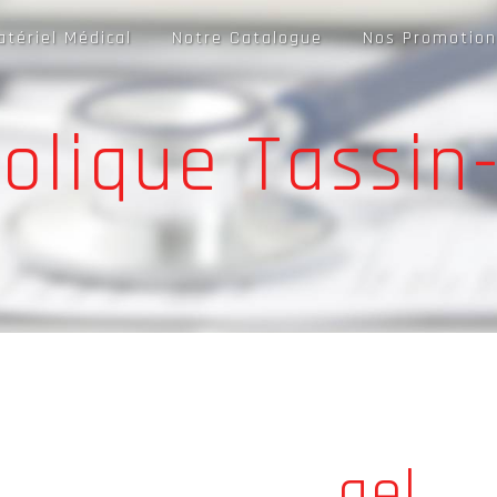
atériel Médical
Notre Catalogue
Nos Promotion
oolique Tassin
gel