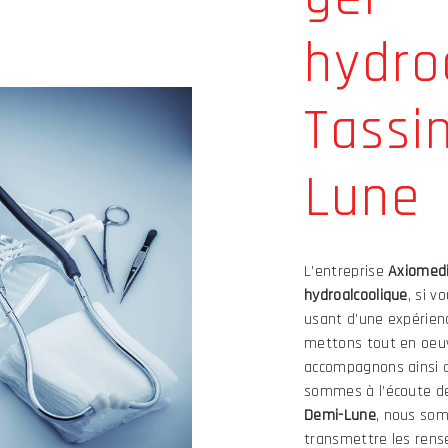
hydro
Tassi
Lune
L’entreprise
Axiomed
hydroalcoolique
, si v
usant d’une expérienc
mettons tout en oeuv
accompagnons ainsi 
sommes à l’écoute de
Demi-Lune
, nous som
transmettre les rens