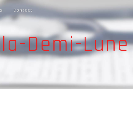
s
Contact
-la-Demi-Lune