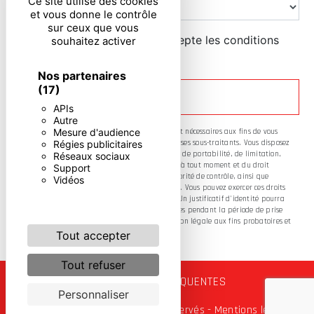
Ce site utilise des cookies
et vous donne le contrôle
sur ceux que vous
En cochant cette case, j'accepte les conditions
souhaitez activer
particulières ci-dessous **
Nos partenaires
(17)
ENVOYER
APIs
Autre
Mesure d'audience
** Les données personnelles communiquées sont nécessaires aux fins de vous
Régies publicitaires
contacter. Elles sont destinées à l'entreprise et ses sous-traitants. Vous disposez
de droits d’accès, de rectification, d’effacement, de portabilité, de limitation,
Réseaux sociaux
d’opposition, de retrait de votre consentement à tout moment et du droit
Support
d’introduire une réclamation auprès d’une autorité de contrôle, ainsi que
Vidéos
d’organiser le sort de vos données post-mortem. Vous pouvez exercer ces droits
par voie postale ou par courrier électronique. Un justificatif d'identité pourra
vous être demandé. Nous conservons vos données pendant la période de prise
de contact puis pendant la durée de prescription légale aux fins probatoires et
de gestion des contentieux.
Tout accepter
Tout refuser
RECHERCHES FRÉQUENTES
Personnaliser
©
Vistalid
- 2026 - Tous droits réservés -
Mentions légales