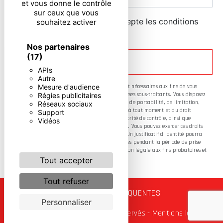
et vous donne le contrôle
sur ceux que vous
En cochant cette case, j'accepte les conditions
souhaitez activer
particulières ci-dessous **
Nos partenaires
(17)
ENVOYER
APIs
Autre
Mesure d'audience
** Les données personnelles communiquées sont nécessaires aux fins de vous
Régies publicitaires
contacter. Elles sont destinées à l'entreprise et ses sous-traitants. Vous disposez
de droits d’accès, de rectification, d’effacement, de portabilité, de limitation,
Réseaux sociaux
d’opposition, de retrait de votre consentement à tout moment et du droit
Support
d’introduire une réclamation auprès d’une autorité de contrôle, ainsi que
Vidéos
d’organiser le sort de vos données post-mortem. Vous pouvez exercer ces droits
par voie postale ou par courrier électronique. Un justificatif d'identité pourra
vous être demandé. Nous conservons vos données pendant la période de prise
de contact puis pendant la durée de prescription légale aux fins probatoires et
de gestion des contentieux.
Tout accepter
Tout refuser
RECHERCHES FRÉQUENTES
Personnaliser
©
Vistalid
- 2026 - Tous droits réservés -
Mentions légales