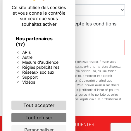
Ce site utilise des cookies
et vous donne le contrôle
sur ceux que vous
En cochant cette case, j'accepte les conditions
souhaitez activer
particulières ci-dessous **
Nos partenaires
(17)
ENVOYER
APIs
Autre
Mesure d'audience
** Les données personnelles communiquées sont nécessaires aux fins de vous
Régies publicitaires
contacter. Elles sont destinées à l'entreprise et ses sous-traitants. Vous disposez
de droits d’accès, de rectification, d’effacement, de portabilité, de limitation,
Réseaux sociaux
d’opposition, de retrait de votre consentement à tout moment et du droit
Support
d’introduire une réclamation auprès d’une autorité de contrôle, ainsi que
Vidéos
d’organiser le sort de vos données post-mortem. Vous pouvez exercer ces droits
par voie postale ou par courrier électronique. Un justificatif d'identité pourra
vous être demandé. Nous conservons vos données pendant la période de prise
de contact puis pendant la durée de prescription légale aux fins probatoires et
de gestion des contentieux.
Tout accepter
Tout refuser
RECHERCHES FRÉQUENTES
Personnaliser