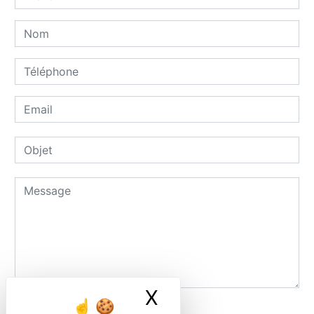
X
Masquer le ban
Combien font dix plus six