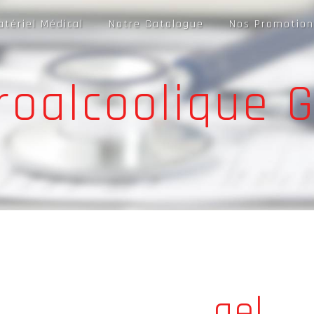
atériel Médical
Notre Catalogue
Nos Promotion
roalcoolique 
gel