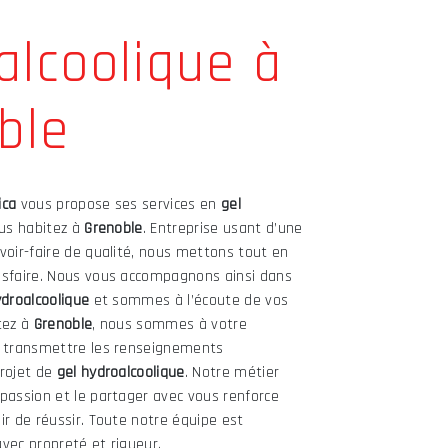
alcoolique à
ble
ica
vous propose ses services en
gel
ous habitez à
Grenoble
. Entreprise usant d’une
voir-faire de qualité, nous mettons tout en
isfaire. Nous vous accompagnons ainsi dans
ydroalcoolique
et sommes à l’écoute de vos
tez à
Grenoble
, nous sommes à votre
s transmettre les renseignements
projet de
gel hydroalcoolique
. Notre métier
passion et le partager avec vous renforce
ir de réussir. Toute notre équipe est
 avec propreté et rigueur.