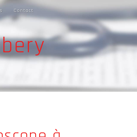
s
Contact
bery
oscope à