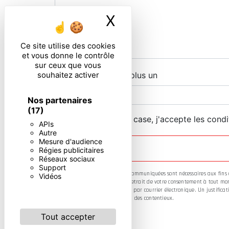
X
Masquer le ban
Ce site utilise des cookies
et vous donne le contrôle
sur ceux que vous
souhaitez activer
Combien font neuf plus un
Nos partenaires
(17)
En cochant cette case, j'accepte les condi
APIs
Autre
Mesure d'audience
Régies publicitaires
Réseaux sociaux
Support
** Les données personnelles communiquées sont nécessaires aux fins de 
Vidéos
limitation, d’opposition, de retrait de votre consentement à tout mo
ces droits par voie postale ou par courrier électronique. Un justifi
fins probatoires et de gestion des contentieux.
Tout accepter