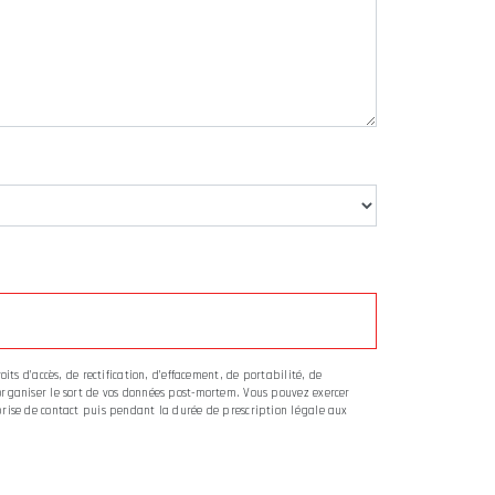
its d’accès, de rectification, d’effacement, de portabilité, de
’organiser le sort de vos données post-mortem. Vous pouvez exercer
 prise de contact puis pendant la durée de prescription légale aux