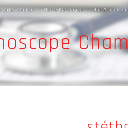
atériel Médical
Notre Catalogue
Nos Promotion
thoscope Cham
stéth