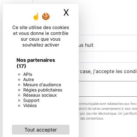
X
Masquer le ban
Ce site utilise des cookies
et vous donne le contrôle
sur ceux que vous
souhaitez activer
Combien font six plus huit
Nos partenaires
(17)
En cochant cette case, j'accepte les condi
APIs
Autre
Mesure d'audience
Régies publicitaires
Réseaux sociaux
Support
** Les données personnelles communiquées sont nécessaires aux fins de 
Vidéos
limitation, d’opposition, de retrait de votre consentement à tout mo
ces droits par voie postale ou par courrier électronique. Un justifi
fins probatoires et de gestion des contentieux.
Tout accepter