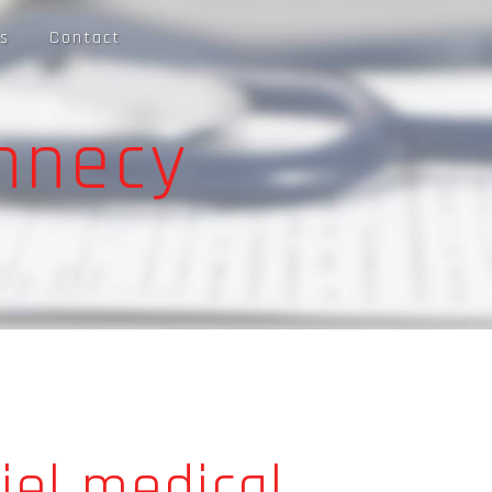
s
Contact
annecy
iel medical