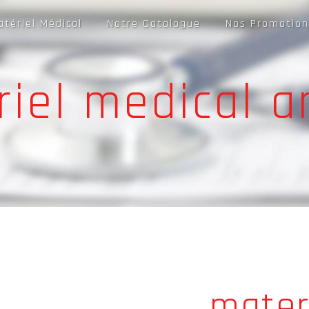
atériel Médical
Notre Catalogue
Nos Promotion
iel medical 
mater