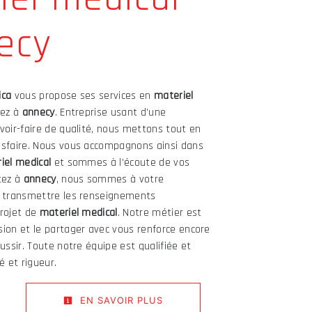
ecy
ica
vous propose ses services en
materiel
tez à
annecy
. Entreprise usant d’une
voir-faire de qualité, nous mettons tout en
isfaire. Nous vous accompagnons ainsi dans
iel medical
et sommes à l’écoute de vos
tez à
annecy
, nous sommes à votre
s transmettre les renseignements
projet de
materiel medical
. Notre métier est
sion et le partager avec vous renforce encore
ussir. Toute notre équipe est qualifiée et
é et rigueur.
EN SAVOIR PLUS