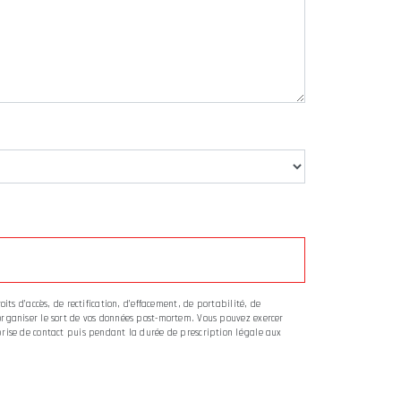
its d’accès, de rectification, d’effacement, de portabilité, de
’organiser le sort de vos données post-mortem. Vous pouvez exercer
 prise de contact puis pendant la durée de prescription légale aux