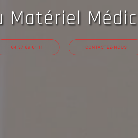
u Matériel Médic
04 37 69 01 11
CONTACTEZ-NOUS